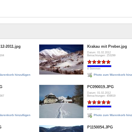
12-2011.jpg
Krakau mit Preber.jpg
Datum: 01.02.2012
3164
Betrachtungen: 253299
4 Stimmen
arenkorb hinzufügen
Photo zum Warenkorb hin
PG
PC090019.JPG
Datum: 01.02.2012
1367
Betrachtungen: 459819
4 Stimmen
arenkorb hinzufügen
Photo zum Warenkorb hin
G
P1150054.JPG