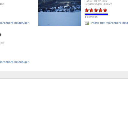
Datum: 01.02.2012
8182
Betrachtungen: 388027
4 Stimmen
arenkorb hinzufügen
Photo zum Warenkorb hin
G
9093
arenkorb hinzufügen