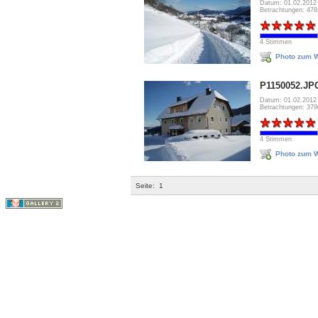
Datum: 01.02.2012
Betrachtungen: 47
4 Stimmen
Photo zum W
P1150052.JP
Datum: 01.02.2012
Betrachtungen: 37
4 Stimmen
Photo zum W
Seite:
1