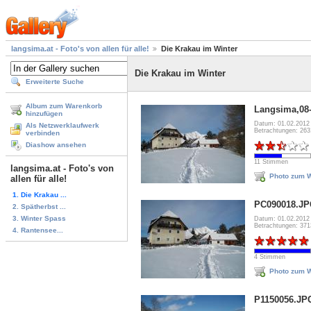
langsima.at - Foto's von allen für alle!
Die Krakau im Winter
Die Krakau im Winter
Erweiterte Suche
Album zum Warenkorb
Langsima,08-
hinzufügen
Datum: 01.02.2012
Als Netzwerklaufwerk
Betrachtungen: 26
verbinden
Diashow ansehen
11 Stimmen
langsima.at - Foto's von
Photo zum W
allen für alle!
1. Die Krakau ...
PC090018.J
2. Spätherbst ...
3. Winter Spass
Datum: 01.02.2012
Betrachtungen: 37
4. Rantensee...
4 Stimmen
Photo zum W
P1150056.JP