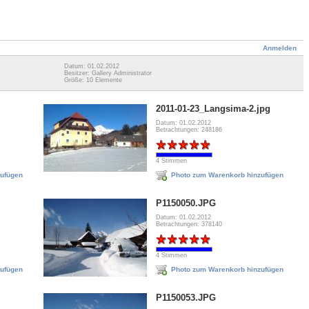
Anmelden
Datum: 01.02.2012
Besitzer: Gallery Administrator
Größe: 10 Elemente
2011-01-23_Langsima-2.jpg
Datum: 01.02.2012
Betrachtungen: 248186
4 Stimmen
zufügen
Photo zum Warenkorb hinzufügen
P1150050.JPG
Datum: 01.02.2012
Betrachtungen: 378140
4 Stimmen
zufügen
Photo zum Warenkorb hinzufügen
P1150053.JPG