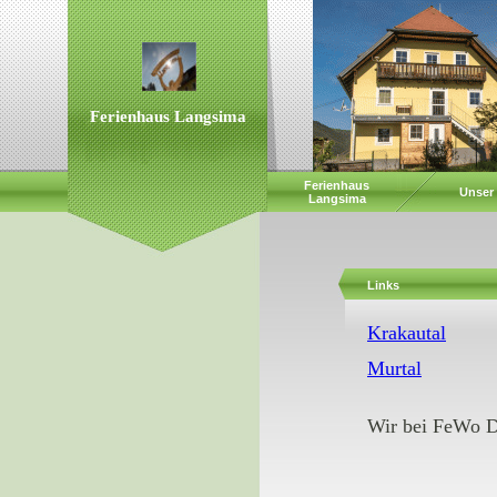
Ferienhaus Langsima
Ferienhaus
Unser
Langsima
Links
Krakautal
Murtal
Wir bei FeWo D