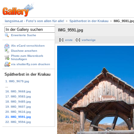
langsima.at - Foto's von allen für alle!
Spätherbst in der Krakau
IMG_9591.jp
IMG_9591.jpg
Erweiterte Suche
erste
vorherige
Als eCard verschicken
Diashow ansehen
Photo zum Warenkorb
hinzufügen
via shutterfly.com drucken
Spätherbst in der Krakau
1. IMG_9679.jpg
...
16. IMG_9668.jpg
17. IMG_9583.jpg
18. IMG_9485.jpg
19. IMG_9607.jpg
20. IMG_9616.jpg
21. IMG_9591.jpg
22. IMG_9594.jpg