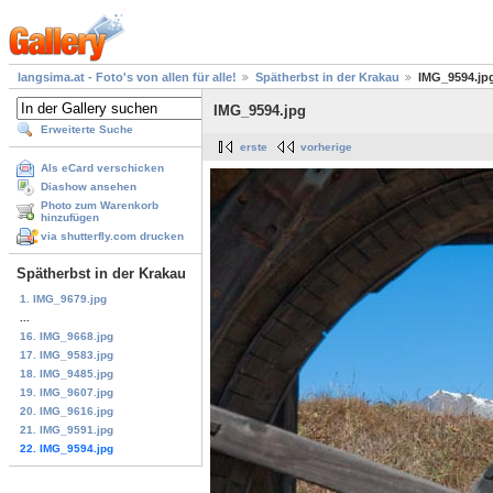
langsima.at - Foto's von allen für alle!
Spätherbst in der Krakau
IMG_9594.jp
IMG_9594.jpg
Erweiterte Suche
erste
vorherige
Als eCard verschicken
Diashow ansehen
Photo zum Warenkorb
hinzufügen
via shutterfly.com drucken
Spätherbst in der Krakau
1. IMG_9679.jpg
...
16. IMG_9668.jpg
17. IMG_9583.jpg
18. IMG_9485.jpg
19. IMG_9607.jpg
20. IMG_9616.jpg
21. IMG_9591.jpg
22. IMG_9594.jpg