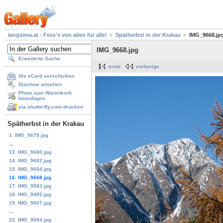
langsima.at - Foto's von allen für alle!
Spätherbst in der Krakau
IMG_9668.jp
IMG_9668.jpg
Erweiterte Suche
erste
vorherige
Als eCard verschicken
Diashow ansehen
Photo zum Warenkorb
hinzufügen
via shutterfly.com drucken
Spätherbst in der Krakau
1. IMG_9679.jpg
...
13. IMG_9680.jpg
14. IMG_9682.jpg
15. IMG_9604.jpg
16. IMG_9668.jpg
17. IMG_9583.jpg
18. IMG_9485.jpg
19. IMG_9607.jpg
...
22. IMG_9594.jpg