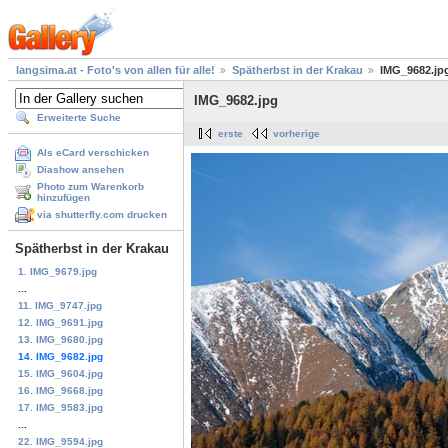
langsima.at - Foto's von allen für alle!
Spätherbst in der Krakau
IMG_9682.jp
IMG_9682.jpg
Erweiterte Suche
erste
vorherige
Als eCard verschicken
Diashow ansehen
Photo zum Warenkorb
hinzufügen
via shutterfly.com drucken
Spätherbst in der Krakau
1. IMG_9679.jpg
...
11. IMG_9747.jpg
12. IMG_9691.jpg
13. IMG_9680.jpg
14. IMG_9682.jpg
15. IMG_9604.jpg
16. IMG_9668.jpg
17. IMG_9583.jpg
...
22. IMG_9594.jpg